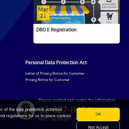
Mar
21
DBD E Registration
Personal Data Protection Act
Letter of Privacy Notice for Customer
Privacy Notice for Customer
Please contact call center for infomation
02-627-8654
r of the sale promotion activities
OK
and regulations for us to place cookies
Mon - Sat 09:00 - 18:00
Not Accept