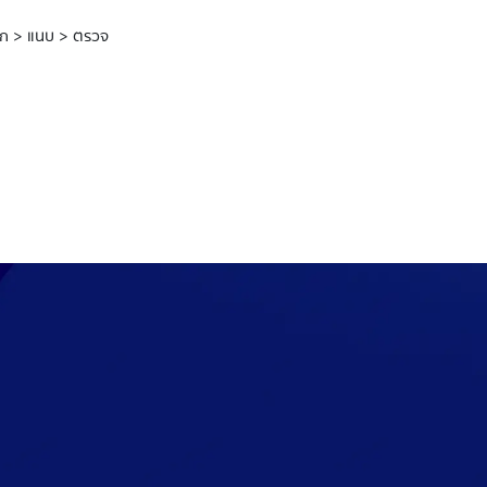
รอก > แนบ > ตรวจ