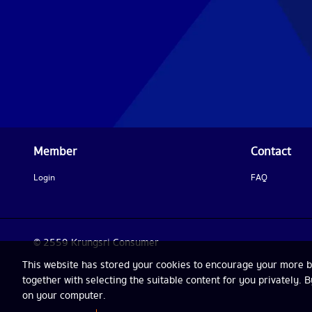
Member
Contact
Login
FAQ
© 2559 Krungsri Consumer
This website has stored your cookies to encourage your more bet
together with selecting the suitable content for you privately. 
on your computer.