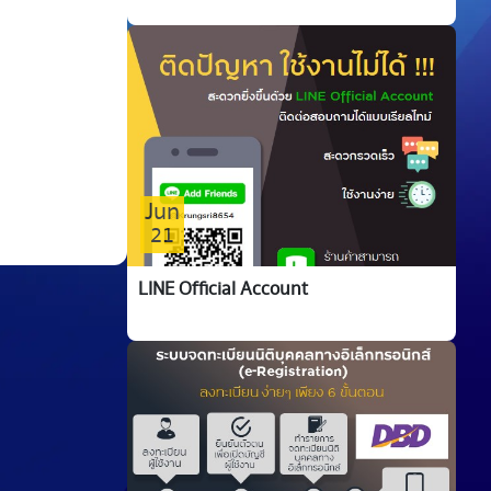
Jun
21
LINE Official Account