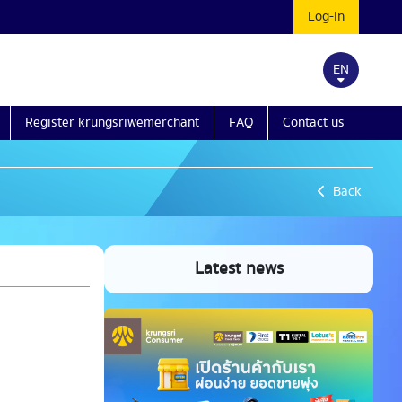
Log-in
EN
Register krungsriwemerchant
FAQ
Contact us
Back
Latest news